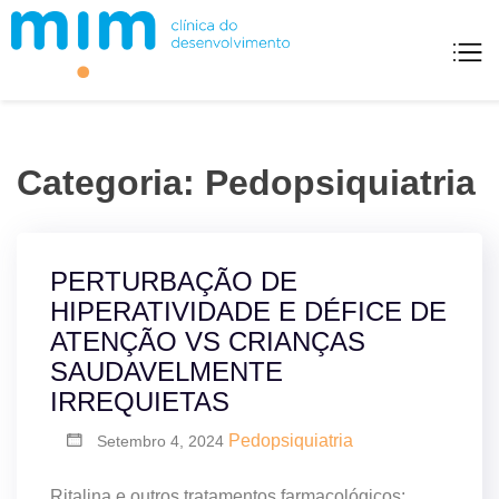
Skip
to
content
Mim Clínica Do Desenvolvimento
Categoria:
Pedopsiquiatria
PERTURBAÇÃO DE
HIPERATIVIDADE E DÉFICE DE
ATENÇÃO VS CRIANÇAS
SAUDAVELMENTE
IRREQUIETAS
Pedopsiquiatria
Setembro 4, 2024
Ritalina e outros tratamentos farmacológicos: