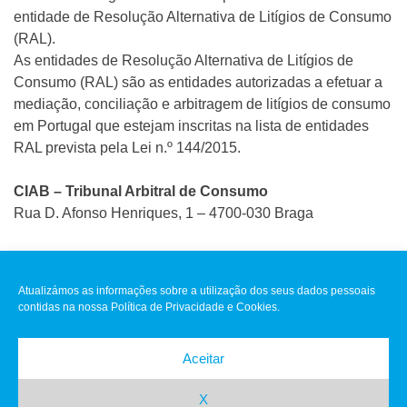
entidade de Resolução Alternativa de Litígios de Consumo
(RAL).
As entidades de Resolução Alternativa de Litígios de
Consumo (RAL) são as entidades autorizadas a efetuar a
mediação, conciliação e arbitragem de litígios de consumo
em Portugal que estejam inscritas na lista de entidades
RAL prevista pela Lei n.º 144/2015.
CIAB – Tribunal Arbitral de Consumo
Rua D. Afonso Henriques, 1 – 4700-030 Braga
Contacto: + 351 253 617 604 (Chamada para a rede fixa
nacional)
Atualizámos as informações sobre a utilização dos seus dados pessoais
geral@ciab.pt
contidas na nossa Política de Privacidade e Cookies.
Aceitar
Clínica MIM © 2021 Todos direitos reservados
|
Livro de
Reclamações
|
Política de Privacidade
|
Resolução de conflitos
X