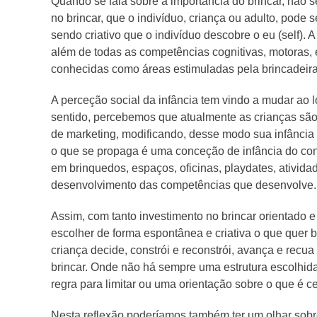
Quando se fala sobre a importância do brincar, não se
no brincar, que o indivíduo, criança ou adulto, pode s
sendo criativo que o indivíduo descobre o eu (self). 
além de todas as competências cognitivas, motoras,
conhecidas como áreas estimuladas pela brincadeira
A perceção social da infância tem vindo a mudar ao 
sentido, percebemos que atualmente as crianças são 
de marketing, modificando, desse modo sua infância e 
o que se propaga é uma conceção de infância do co
em brinquedos, espaços, oficinas, playdates, ativida
desenvolvimento das competências que desenvolve.
Assim, com tanto investimento no brincar orientado e e
escolher de forma espontânea e criativa o que quer 
criança decide, constrói e reconstrói, avança e recu
brincar. Onde não há sempre uma estrutura escolhid
regra para limitar ou uma orientação sobre o que é ce
Nesta reflexão poderíamos também ter um olhar sobr