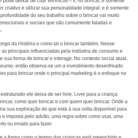
 pode deixar de citar Winnicott – É no brincar, e somente
er criativo e utilizar sua personalidade integral: e é somente
A profundidade do seu trabalho sobre o brincar vai muito
 emocionais e sociais que são comumente faladas e
.
longo da História e como tal o brincar também. Nesse
as principais influenciadas pela indústria de consumo e
sua forma de brincar e interagir. No contexto social atual,
nsumo, então observa-se um a investimento desenfreado
des para brincar onde o principal marketing é o enfoque no
struturado ele deixa de ser livre. Livre para a criança
brincar, como quer brincar e com quem quer brincar. Onde a
a na sua exploração do que está à sua volta disponível para
a e imposta pelo adulto, uma regra sobre como usar, uma
rto ou errado para fazer.
e a forma como o tempo das crianças está preenchido e