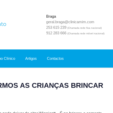
Braga
geral.braga@clinicamim.com
Mim Clínica Do Desenvolvimento
253 615 239
(Chamada rede fixa nacional)
912 283 666
(Chamada rede móvel nacional)
o Clínico
Artigos
Contactos
RMOS AS CRIANÇAS BRINCAR