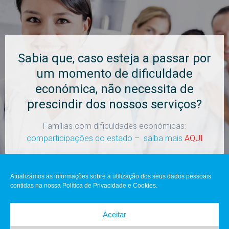
Sabia que, caso esteja a passar por
um momento de dificuldade
económica, não necessita de
prescindir dos nossos serviços?
Famílias com dificuldades económicas:
comparticipações do estado – saiba mais
AQUI
Atualizámos as informações sobre a utilização dos seus dados pessoais
contidas na nossa Política de Privacidade e Cookies.
Aceitar
Clínica MIM © 2021 Todos direitos reservados
|
Livro de
Reclamações
|
Política de Privacidade
|
Resolução de conflitos