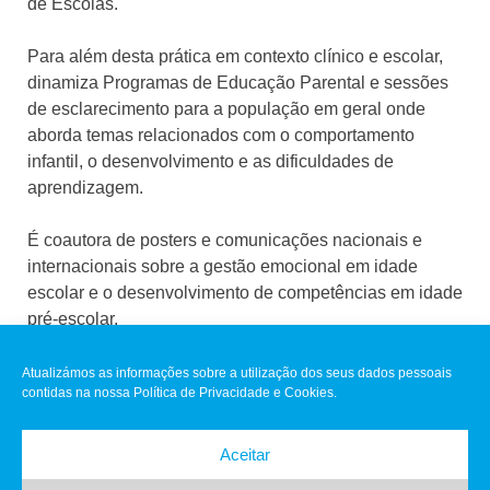
de Escolas.
Para além desta prática em contexto clínico e escolar,
dinamiza Programas de Educação Parental e sessões
de esclarecimento para a população em geral onde
aborda temas relacionados com o comportamento
infantil, o desenvolvimento e as dificuldades de
aprendizagem.
É coautora de posters e comunicações nacionais e
internacionais sobre a gestão emocional em idade
escolar e o desenvolvimento de competências em idade
pré-escolar.
Atualizámos as informações sobre a utilização dos seus dados pessoais
contidas na nossa Política de Privacidade e Cookies.
Aceitar
Clínica MIM © 2021 Todos direitos reservados
|
Livro de
Reclamações
|
Política de Privacidade
|
Resolução de conflitos