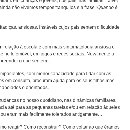
am: em crianças e jovens, nos pais, nas famílias. Talvez
 ainda não vivemos tempos tranquilos e a frase “
Quando é
itadiças, ansiosas, instáveis cujos pais sentem dificuldade
 relação à escola e com mais sintomatologia ansiosa e
se no telemóvel, em jogos e redes sociais. Novamente a
ompreender o que sentem…
impacientes, com menor capacidade para lidar com as
es em consulta, procuram ajuda para os seus filhos mas
 apoiados e orientados.
mudanças no nosso quotidiano, nas dinâmicas familiares,
ncia até para as pequenas tarefas e/ou em relação àqueles
 ou eram mais facilmente tolerados antigamente…
mo reagir? Como reconstruir? Como voltar ao que éramos