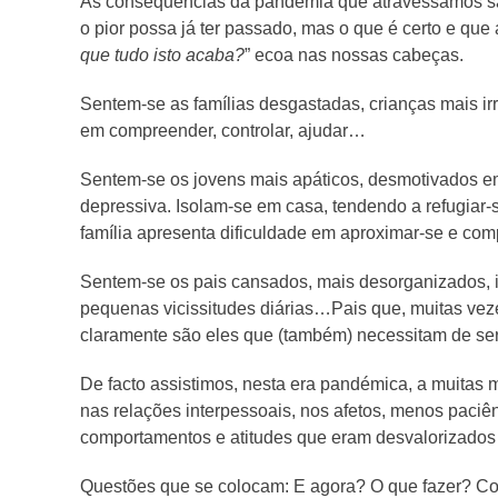
As consequências da pandemia que atravessamos salt
o pior possa já ter passado, mas o que é certo e que
que tudo isto acaba?
” ecoa nas nossas cabeças.
Sentem-se as famílias desgastadas, crianças mais irr
em compreender, controlar, ajudar…
Sentem-se os jovens mais apáticos, desmotivados em
depressiva. Isolam-se em casa, tendendo a refugiar-
família apresenta dificuldade em aproximar-se e c
Sentem-se os pais cansados, mais desorganizados, 
pequenas vicissitudes diárias…Pais que, muitas vez
claramente são eles que (também) necessitam de ser
De facto assistimos, nesta era pandémica, a muitas 
nas relações interpessoais, nos afetos, menos paciê
comportamentos e atitudes que eram desvalorizados
Questões que se colocam: E agora? O que fazer? Co