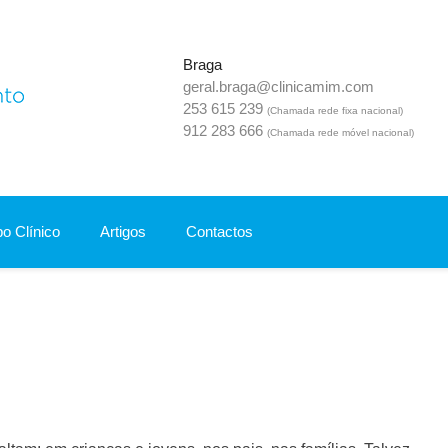
Braga
geral.braga@clinicamim.com
Mim Clínica Do Desenvolvimento
253 615 239
(Chamada rede fixa nacional)
912 283 666
(Chamada rede móvel nacional)
o Clínico
Artigos
Contactos