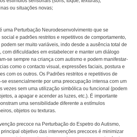
s estímulos sensoriais (sons, toque, texturas);
inas ou situações novas;
o é uma Perturbação Neurodesenvolvimento que se
 social e padrões restritos e repetitivos de comportamento,
 podem ser muito variáveis, indo desde a ausência total de
, com dificuldades em estabelecer e manter um diálogo
icam-se sempre na criança com autismo e podem manifestar-
cias como o contacto visual, expressões faciais, postura e
es com os outros. Os Padrões restritos e repetitivos de
am-se essencialmente por uma preocupação intensa com um
as vezes sem uma utilização simbólica ou funcional (podem
jetos, a apagar e acender as luzes, etc.). É importante
onstram uma sensibilidade diferente a estímulos
iros, objetos ou texturas.
rvenção precoce na Perturbação do Espetro do Autismo,
principal objetivo das intervenções precoces é minimizar