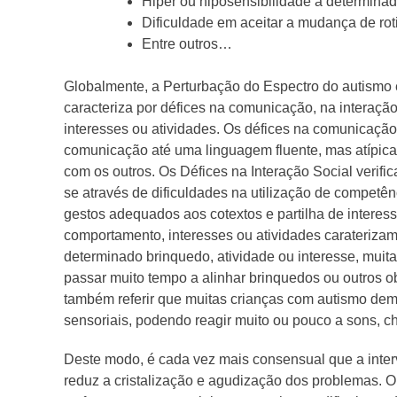
Hiper ou hiposensibilidade a determinado
Dificuldade em aceitar a mudança de rot
Entre outros…
Globalmente, a Perturbação do Espectro do autism
caracteriza por défices na comunicação, na interação
interesses ou atividades. Os défices na comunicação
comunicação até uma linguagem fluente, mas atípica
com os outros. Os Défices na Interação Social verif
se através de dificuldades na utilização de competên
gestos adequados aos cotextos e partilha de interess
comportamento, interesses ou atividades carateriz
determinado brinquedo, atividade ou interesse, muit
passar muito tempo a alinhar brinquedos ou outros ob
também referir que muitas crianças com autismo dem
sensoriais, podendo reagir muito ou pouco a sons, che
Deste modo, é cada vez mais consensual que a inte
reduz a cristalização e agudização dos problemas. O 