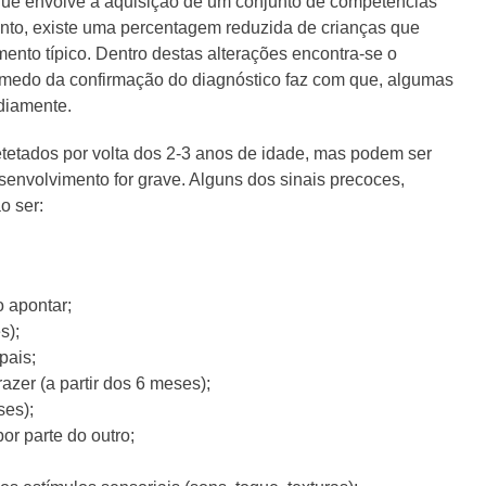
que envolve a aquisição de um conjunto de competências
tanto, existe uma percentagem reduzida de crianças que
ento típico. Dentro destas alterações encontra-se o
 medo da confirmação do diagnóstico faz com que, algumas
rdiamente.
etados por volta dos 2-3 anos de idade, mas podem ser
senvolvimento for grave. Alguns dos sinais precoces,
o ser:
 apontar;
s);
pais;
zer (a partir dos 6 meses);
ses);
or parte do outro;