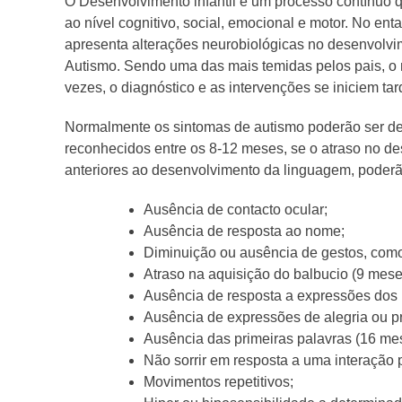
O Desenvolvimento infantil é um processo contínuo 
ao nível cognitivo, social, emocional e motor. No en
apresenta alterações neurobiológicas no desenvolvim
Autismo. Sendo uma das mais temidas pelos pais, o
vezes, o diagnóstico e as intervenções se iniciem ta
Normalmente os sintomas de autismo poderão ser det
reconhecidos entre os 8-12 meses, se o atraso no de
anteriores ao desenvolvimento da linguagem, poderã
Ausência de contacto ocular;
Ausência de resposta ao nome;
Diminuição ou ausência de gestos, como
Atraso na aquisição do balbucio (9 mese
Ausência de resposta a expressões dos 
Ausência de expressões de alegria ou pra
Ausência das primeiras palavras (16 me
Não sorrir em resposta a uma interação p
Movimentos repetitivos;