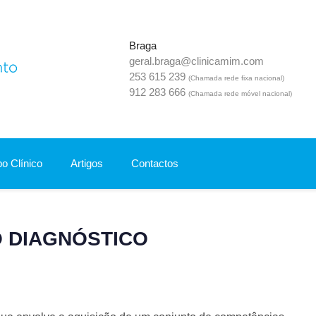
Braga
geral.braga@clinicamim.com
Mim Clínica Do Desenvolvimento
253 615 239
(Chamada rede fixa nacional)
912 283 666
(Chamada rede móvel nacional)
o Clínico
Artigos
Contactos
O DIAGNÓSTICO