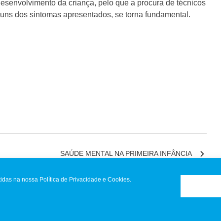
desenvolvimento da criança, pelo que a procura de técnicos
guns dos sintomas apresentados, se torna fundamental.
SAÚDE MENTAL NA PRIMEIRA INFÂNCIA
idas na nossa Política de Privacidade e Cookies.
 Reclamações
|
Política de Privacidade
|
Resolução de conflitos