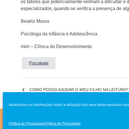
os fatores que potencialmente venham a dificultar o 
especializados, quando se verifica a presença de al
Beatriz Moura
Psicóloga da Infância e Adolescência
mim – Clínica do Desenvolvimento
Psicologia
COMO POSSO AJUDAR O MEU FILHO NA LEITURA?
Navegação
de
Atualizámos as informações sobre a utilização dos seus dados pessoais cont
artigos
Clínica MIM © 2021 Todos direitos reservados
|
Livro de
Política de Privacidade
Política de Privacidade