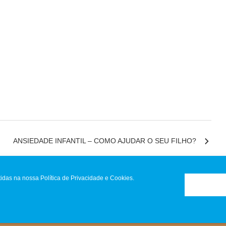
ANSIEDADE INFANTIL – COMO AJUDAR O SEU FILHO?
idas na nossa Política de Privacidade e Cookies.
 Reclamações
|
Política de Privacidade
|
Resolução de conflitos