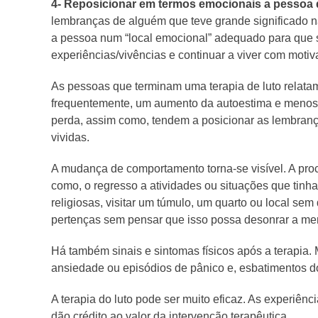
4- Reposicionar em termos emocionais a pessoa q
lembranças de alguém que teve grande significado n
a pessoa num “local emocional” adequado para que s
experiências/vivências e continuar a viver com motiv
As pessoas que terminam uma terapia de luto relatam
frequentemente, um aumento da autoestima e menos c
perda, assim como, tendem a posicionar as lembrança
vividas.
A mudança de comportamento torna-se visível. A proc
como, o regresso a atividades ou situações que tinh
religiosas, visitar um túmulo, um quarto ou local sem
pertenças sem pensar que isso possa desonrar a mem
Há também sinais e sintomas físicos após a terapia.
ansiedade ou episódios de pânico e, esbatimentos do
A terapia do luto pode ser muito eficaz. As experiê
dão crédito ao valor da intervenção terapêutica