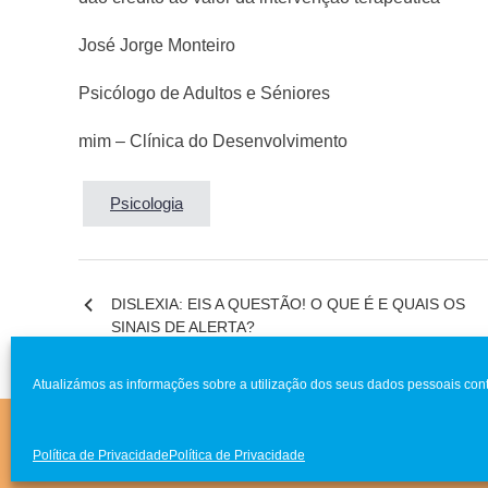
José Jorge Monteiro
Psicólogo de Adultos e Séniores
mim – Clínica do Desenvolvimento
Psicologia
DISLEXIA: EIS A QUESTÃO! O QUE É E QUAIS OS
Navegação
SINAIS DE ALERTA?
de
artigos
Atualizámos as informações sobre a utilização dos seus dados pessoais cont
Clínica MIM © 2021 Todos direitos reservados
|
Livro de
Política de Privacidade
Política de Privacidade