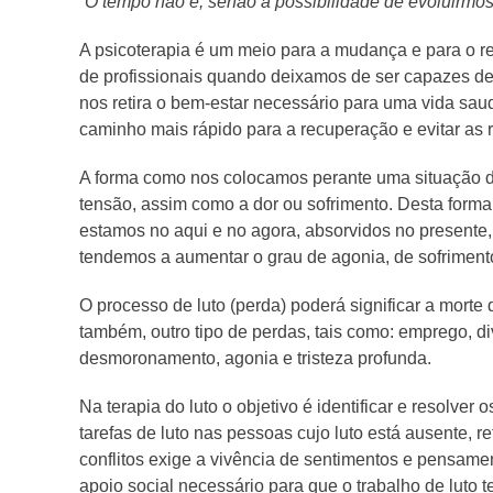
“O tempo não é, senão a possibilidade de evoluirmos
A psicoterapia é um meio para a mudança e para o 
de profissionais quando deixamos de ser capazes de
nos retira o bem-estar necessário para uma vida sau
caminho mais rápido para a recuperação e evitar as 
A forma como nos colocamos perante uma situação d
tensão, assim como a dor ou sofrimento. Desta form
estamos no aqui e no agora, absorvidos no presente
tendemos a aumentar o grau de agonia, de sofrimento
O processo de luto (perda) poderá significar a morte
também, outro tipo de perdas, tais como: emprego, 
desmoronamento, agonia e tristeza profunda.
Na terapia do luto o objetivo é identificar e resolve
tarefas de luto nas pessoas cujo luto está ausente, 
conflitos exige a vivência de sentimentos e pensame
apoio social necessário para que o trabalho de luto 