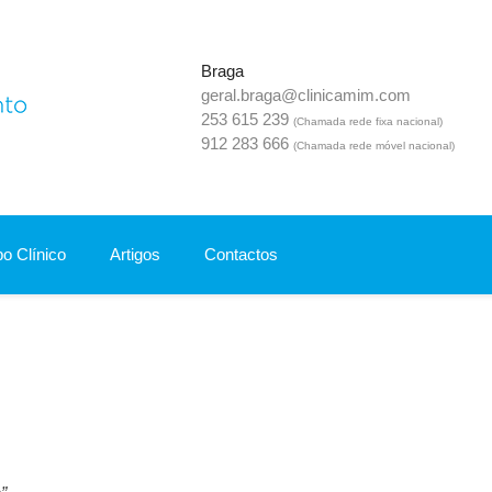
Braga
geral.braga@clinicamim.com
Mim Clínica Do Desenvolvimento
253 615 239
(Chamada rede fixa nacional)
912 283 666
(Chamada rede móvel nacional)
o Clínico
Artigos
Contactos
O