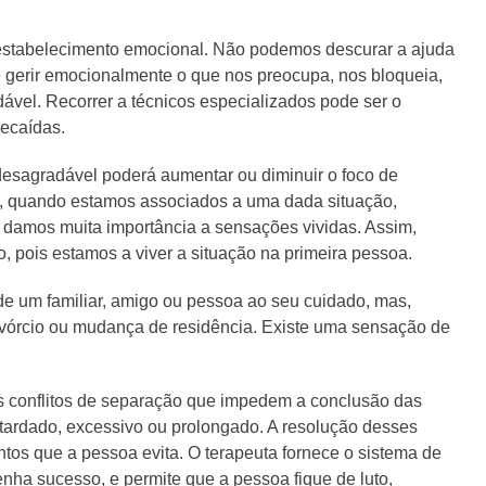
”
restabelecimento emocional. Não podemos descurar a ajuda
 gerir emocionalmente o que nos preocupa, nos bloqueia,
dável. Recorrer a técnicos especializados pode ser o
recaídas.
esagradável poderá aumentar ou diminuir o foco de
a, quando estamos associados a uma dada situação,
, damos muita importância a sensações vividas. Assim,
, pois estamos a viver a situação na primeira pessoa.
 de um familiar, amigo ou pessoa ao seu cuidado, mas,
divórcio ou mudança de residência. Existe uma sensação de
r os conflitos de separação que impedem a conclusão das
retardado, excessivo ou prolongado. A resolução desses
ntos que a pessoa evita. O terapeuta fornece o sistema de
tenha sucesso, e permite que a pessoa fique de luto,