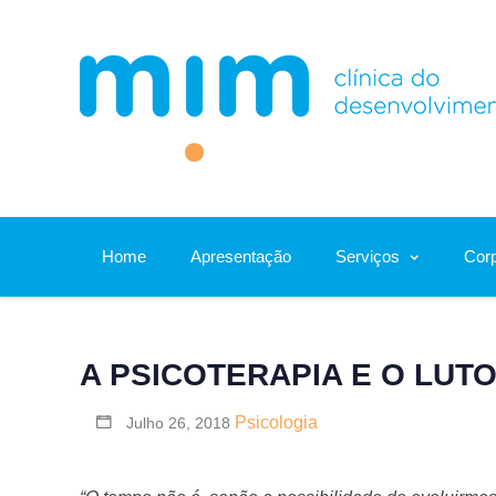
Skip
to
content
Home
Apresentação
Serviços
Corp
A PSICOTERAPIA E O LUT
Psicologia
Julho 26, 2018